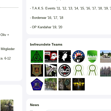
...................
- T.A.K.S. Events '11, '12, '13, '14, '15, '16, '17, '18, '19, 
- Borderwar '16, '17, '18
- OP Kandahar '19, '20
 Oliv +
befreundete Teams
 Mitglieder
ca. 6-12
News