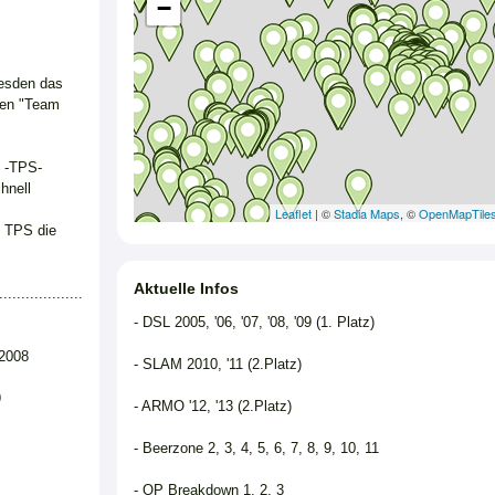
−
resden das
en "Team
 -TPS-
hnell
Leaflet
| ©
Stadia Maps
, ©
OpenMapTile
 TPS die
Aktuelle Infos
...................
- DSL 2005, '06, '07, '08, '09 (1. Platz)
2008
- SLAM 2010, '11 (2.Platz)
9
- ARMO '12, '13 (2.Platz)
- Beerzone 2, 3, 4, 5, 6, 7, 8, 9, 10, 11
- OP Breakdown 1, 2, 3