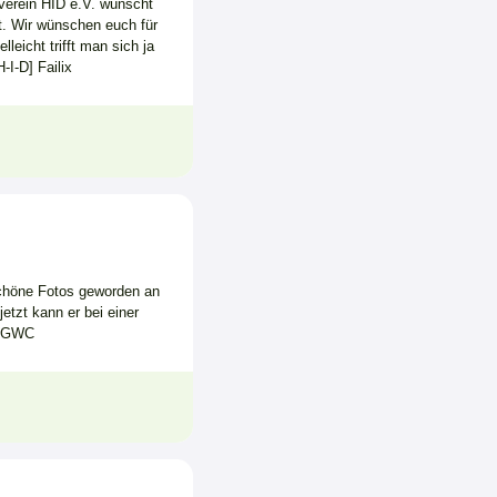
verein HID e.V. wünscht
t. Wir wünschen euch für
eicht trifft man sich ja
I-D] Failix
chöne Fotos geworden an
etzt kann er bei einer
m GWC