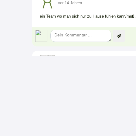
vor 14 Jahren
ein Team wo man sich nur zu Hause fühlen kann/muß, 
Scarface
vor 14 Jahren
Moinsen, viele Grüße an TPS aus Freiberg. Freue mich
Wochen mit euch in Plessa zu rocken!!! Micha
Roy Schröder
vor 14 Jahren