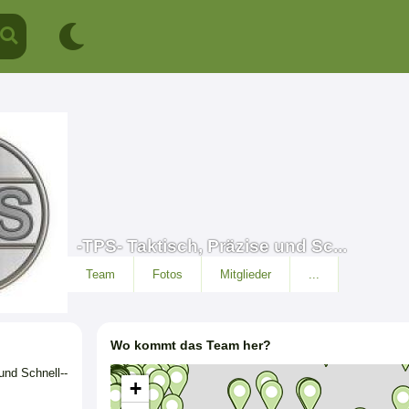
-TPS- Taktisch, Präzise und Sc...
Team
Fotos
Mitglieder
...
Wo kommt das Team her?
und Schnell--
+