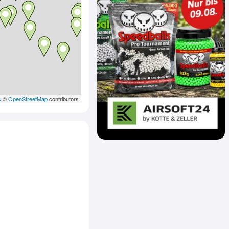
s
©
OpenStreetMap
contributors