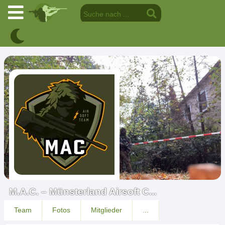
M.A.C. – Münsterland Airsoft C...
Team
Fotos
Mitglieder
...