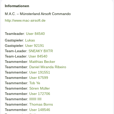
Informationen
M.A.C. – Münsterland Airsoft Commando
http://www.mac-airsoft.de
Teamleader:
User 84540
Gastspieler:
Lukas
Gastspieler:
User 92191
Team-Leader:
SNEAKY BXTR
Team-Leader:
User 84540
Teammember:
Matthias Becker
Teammember:
Daniel Miranda Ribeiro
Teammember:
User 191551
Teammember:
User 67599
Teammember:
Tob Ye
Teammember:
Sören Müller
Teammember:
User 172706
Teammember:
IIIIIII IIII
Teammember:
Thomas Borns
Teammember:
User 148546