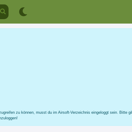
User 67599
Profil
Nachricht
Fotos
Freunde
...
ugreifen zu können, musst du im Airsoft-Verzeichnis eingeloggt sein. Bitte gi
nzuloggen!