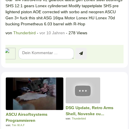
SHS 12:1 gears Lonex cylinderset Modify tappetplate SHS pre
lightend piston AOE corrected with sorbo and neopren ASCU
Gen 3+ fuck this shit ASG 16tpa Motor Lonex HU Lonex 70d
bucking Prometheus 6.03 barrel with R-Hop
von
Thunderbird
-
vor 10 Jahren
- 278 Views
DSG Update, Retro Arms
Shell, Noveske cu...
ASCU Airsoftsystems
von:
Thunderbird
Programmieren
von:
Tim W.A.F