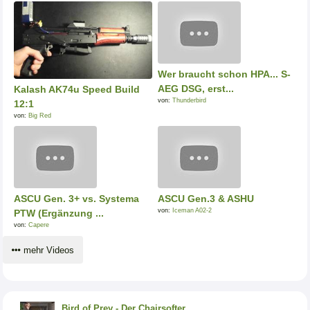
Wer braucht schon HPA... S-
AEG DSG, erst...
Kalash AK74u Speed Build
von:
Thunderbird
12:1
von:
Big Red
ASCU Gen. 3+ vs. Systema
ASCU Gen.3 & ASHU
von:
Iceman A02-2
PTW (Ergänzung ...
von:
Capere
mehr Videos
Bird of Prey - Der Chairsofter