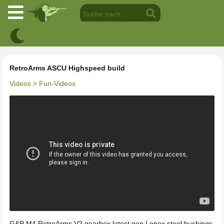
RetroArms ASCU Highspeed build
Videos
> Fun-Videos
G&P M4 RetroArms V2 gearbox latest gen Lonex steel bushings