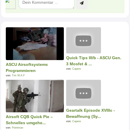
Quick Tips III/b - ASCU Gen.
3 Mosfet & ...
ASCU Airsoftsystems
von:
Capere
Programmieren
von:
Tim W.A.F
Geartalk Episode XVIIIc -
Bewaffnung (Sy...
Airsoft CQB Quick Pie –
von:
Capere
Schnelles umgehe...
von:
Pointman