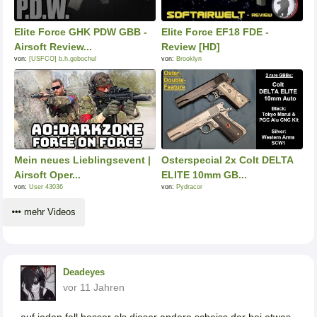
Elite Force GHK PDW GBB -
Elite Force EF18 FDE -
Airsoft Review...
Review [HD]
von:
[USFCO] b.h.gobochul
von:
Brooklyn
Mein neues Lieblingsevent |
Osterspecial 2x Colt DELTA
Airsoft Oper...
ELITE 10mm GB...
von:
User 43036
von:
Pydracor
mehr Videos
Deadeyes
vor 11 Jahren
auf jeden fall besser als dieser andere scheiss der bei etwas