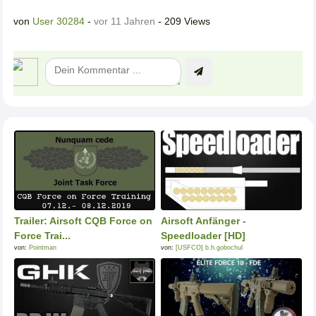
von
User 30284
-
vor 11 Jahren
- 209 Views
Trailer: Airsoft CQB Force on
Airsoft Anfänger -
Force Trai...
Speedloader [HD]
von:
Pointman
von:
[USFCO] b.h.gobochul