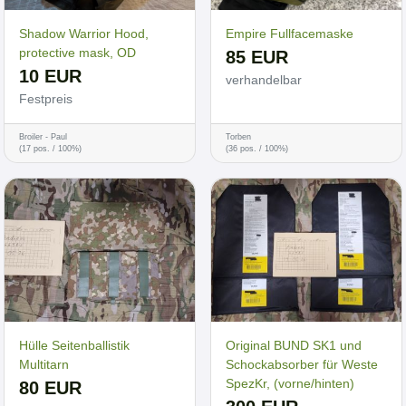
Shadow Warrior Hood,
Empire Fullfacemaske
protective mask, OD
85 EUR
10 EUR
verhandelbar
Festpreis
Broiler - Paul
Torben
(17 pos. / 100%)
(36 pos. / 100%)
Hülle Seitenballistik
Original BUND SK1 und
Multitarn
Schockabsorber für Weste
SpezKr, (vorne/hinten)
80 EUR