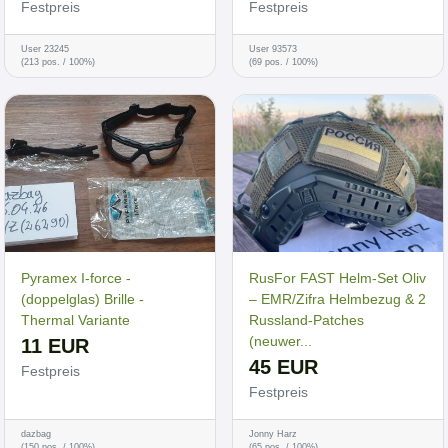
Festpreis
Festpreis
User 23245
User 93573
(213 pos. / 100%)
(69 pos. / 100%)
Pyramex I-force -
RusFor FAST Helm-Set Oliv
(doppelglas) Brille -
– EMR/Zifra Helmbezug & 2
Thermal Variante
Russland-Patches
(neuwer...
11 EUR
45 EUR
Festpreis
Festpreis
dazbag
Jonny Harz
(150 pos. / 100%)
(65 pos. / 100%)