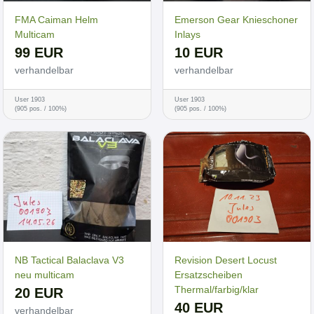
FMA Caiman Helm
Emerson Gear Knieschoner
Multicam
Inlays
99 EUR
10 EUR
verhandelbar
verhandelbar
User 1903
User 1903
(905 pos. / 100%)
(905 pos. / 100%)
NB Tactical Balaclava V3
Revision Desert Locust
neu multicam
Ersatzscheiben
Thermal/farbig/klar
20 EUR
40 EUR
verhandelbar