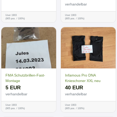
verhandelbar
User 1903
User 1903
(905 pos. / 100%)
(905 pos. / 100%)
FMA Schutzbrillen-Fast-
Infamous Pro DNA
Montage
Knieschoner XXL neu
5 EUR
40 EUR
verhandelbar
verhandelbar
User 1903
User 1903
(905 pos. / 100%)
(905 pos. / 100%)