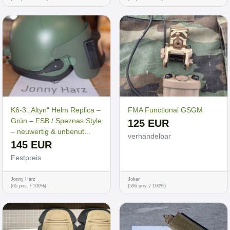
K6-3 „Altyn“ Helm Replica –
FMA Functional GSGM
Grün – FSB / Speznas Style
125 EUR
– neuwertig & unbenut...
verhandelbar
145 EUR
Festpreis
Jonny Harz
Joker
(65 pos. / 100%)
(596 pos. / 100%)