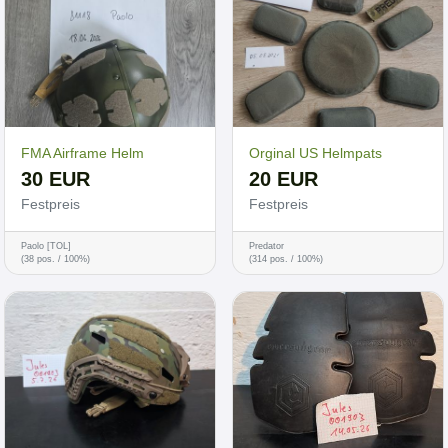
FMA Airframe Helm
Orginal US Helmpats
30 EUR
20 EUR
Festpreis
Festpreis
Paolo [TOL]
Predator
(38 pos. / 100%)
(314 pos. / 100%)