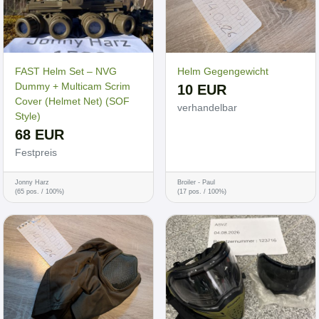
FAST Helm Set – NVG
Helm Gegengewicht
Dummy + Multicam Scrim
10 EUR
Cover (Helmet Net) (SOF
verhandelbar
Style)
68 EUR
Festpreis
Jonny Harz
Broiler - Paul
(65 pos. / 100%)
(17 pos. / 100%)