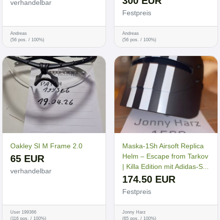
300 EUR
verhandelbar
Festpreis
Andreas
Andreas
(56 pos. / 100%)
(56 pos. / 100%)
Oakley SI M Frame 2.0
Maska-1Sh Airsoft Replica
Helm – Escape from Tarkov
65 EUR
| Killa Edition mit Adidas-S...
verhandelbar
174.50 EUR
Festpreis
User 199366
Jonny Harz
(116 pos. / 100%)
(65 pos. / 100%)