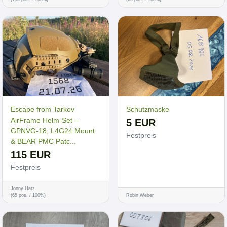
Escape from Tarkov
Schutzmaske
AirFrame Helm-Set –
5 EUR
GPNVG-18, L4G24 Mount
Festpreis
& BEAR PMC Patc...
115 EUR
Festpreis
Jonny Harz
(65 pos. / 100%)
Robin Weber