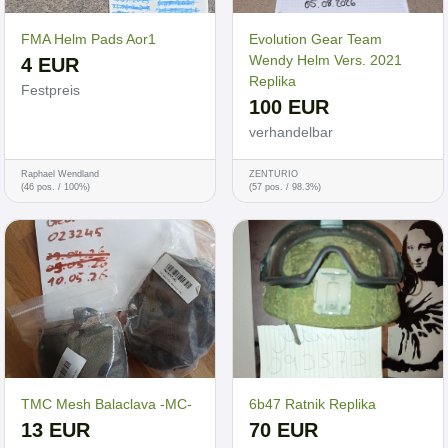
FMA Helm Pads Aor1
Evolution Gear Team
Wendy Helm Vers. 2021
4 EUR
Replika
Festpreis
100 EUR
verhandelbar
Raphael Wendland
ZENTURIO
(46 pos. / 100%)
(57 pos. / 98.3%)
TMC Mesh Balaclava -MC-
6b47 Ratnik Replika
13 EUR
70 EUR