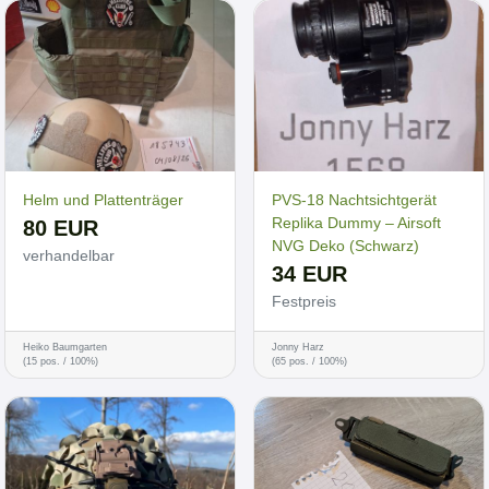
Helm und Plattenträger
PVS-18 Nachtsichtgerät
Replika Dummy – Airsoft
80 EUR
NVG Deko (Schwarz)
verhandelbar
34 EUR
Festpreis
Heiko Baumgarten
Jonny Harz
(15 pos. / 100%)
(65 pos. / 100%)