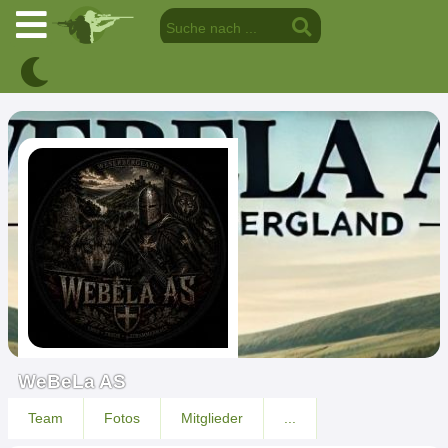
WeBeLa AS
Team
Fotos
Mitglieder
...