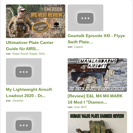
Geartalk Episode XXI - Flyye
Swift Plate...
Ultimativer Plate Carrier
von:
Capere
Guide für AIRS...
von:
Sniper Airsoft Supply Gmb...
My Lightweight Airsoft
Loadout 2020 - Dr...
[Review] E&L M4 M4 MARK
von:
Josambo
18 Mod I "Diamon...
von:
User 4672