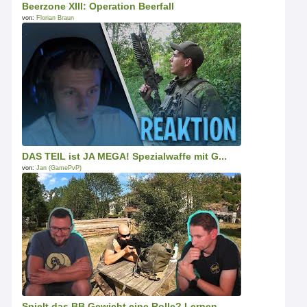
Beerzone XIII: Operation Beerfall
von:
Florian Braun
DAS TEIL ist JA MEGA! Spezialwaffe mit G...
von:
Jan (GamePvP)
Spielt das BB Gewicht eine Rolle? Lernen...