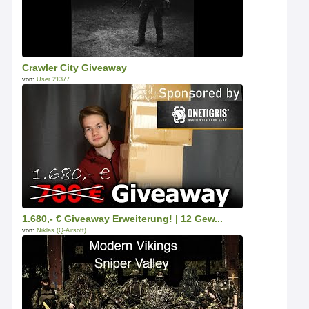
Crawler City Giveaway
von:
User 21377
1.680,- € Giveaway Erweiterung! | 12 Gew...
von:
Niklas (Q-Airsoft)