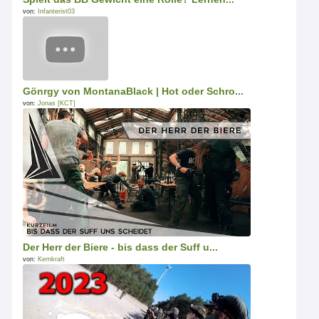
von:
Infanterist03
Gönrgy von MontanaBlack | Hot oder Schro...
von:
Jonas [KCT]
Der Herr der Biere - bis dass der Suff u...
von:
Kernkraft