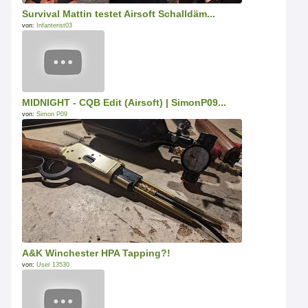
Survival Mattin testet Airsoft Schalldäm...
von:
Infanterist03
MIDNIGHT - CQB Edit (Airsoft) | SimonP09...
von:
Simon P09
A&K Winchester HPA Tapping?!
von:
User 13530