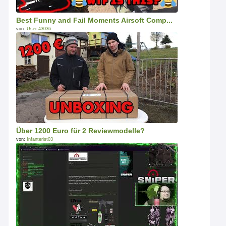
Best Funny and Fail Moments Airsoft Comp...
von:
User 43036
Über 1200 Euro für 2 Reviewmodelle?
von:
Infanterist03