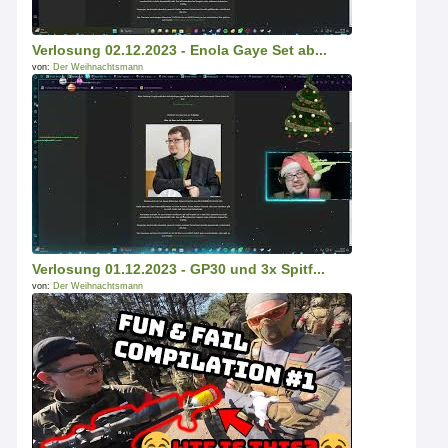
Verlosung 02.12.2023 - Enola Gaye Set ab...
von:
Der Weihnachtsmann
Verlosung 01.12.2023 - GP30 und 3x Spitf...
von:
Der Weihnachtsmann