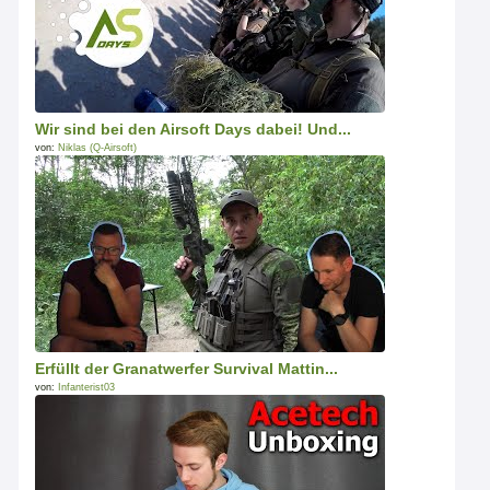
Wir sind bei den Airsoft Days dabei! Und...
von:
Niklas (Q-Airsoft)
Erfüllt der Granatwerfer Survival Mattin...
von:
Infanterist03