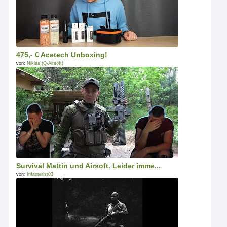
475,- € Acetech Unboxing!
von:
Niklas (Q-Airsoft)
Survival Mattin und Airsoft. Leider imme...
von:
Infanterist03