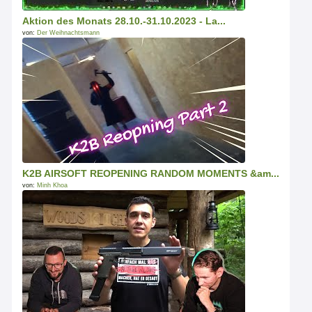
Aktion des Monats 28.10.-31.10.2023 - La...
von:
Der Weihnachtsmann
K2B AIRSOFT REOPENING RANDOM MOMENTS &am...
von:
Minh Khoa