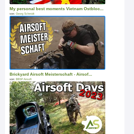
My personal best moments Vietnam Ostbloc...
von:
Georg Schmidt
Brickyard Airsoft Meisterschaft - Airsof...
von:
BBSP Airsoft