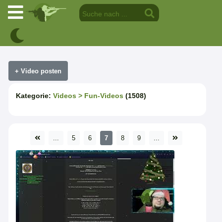
Kategorie:
Videos
> Fun-Videos
(1508)
...
5
6
7
8
9
...