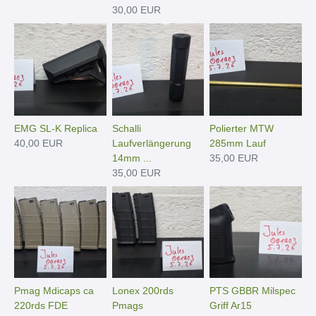
30,00 EUR
EMG SL-K Replica
Schalli
Polierter MTW
40,00 EUR
Laufverlängerung
285mm Lauf
14mm ...
35,00 EUR
35,00 EUR
Pmag Mdicaps ca
Lonex 200rds
PTS GBBR Milspec
220rds FDE
Pmags
Griff Ar15