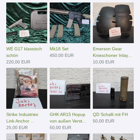
WE G17 klassisch
Mk18 Set
Emerson Gear
schön
450,00 EUR
Knieschoner Inlay...
220,00 EUR
10,00 EUR
Strike Industries
GHK AR15 Hopup
QD Schalli mit FH
Link Anchor ...
von außen Verst...
50,00 EUR
25,00 EUR
50,00 EUR