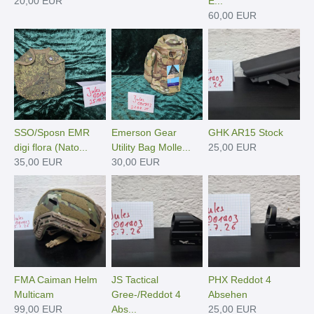
20,00 EUR
E...
60,00 EUR
SSO/Sposn EMR
Emerson Gear
GHK AR15 Stock
digi flora (Nato...
Utility Bag Molle...
25,00 EUR
35,00 EUR
30,00 EUR
FMA Caiman Helm
JS Tactical
PHX Reddot 4
Multicam
Gree-/Reddot 4
Absehen
99,00 EUR
Abs...
25,00 EUR