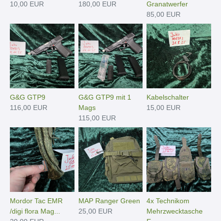
10,00 EUR
180,00 EUR
Granatwerfer
85,00 EUR
G&G GTP9
G&G GTP9 mit 1
Kabelschalter
116,00 EUR
Mags
15,00 EUR
115,00 EUR
Mordor Tac EMR
MAP Ranger Green
4x Technikom
/digi flora Mag...
25,00 EUR
Mehrzwecktasche