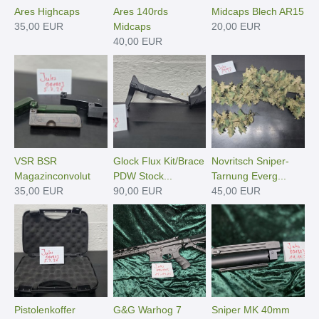
Ares Highcaps
Ares 140rds
Midcaps Blech AR15
35,00 EUR
Midcaps
20,00 EUR
40,00 EUR
VSR BSR
Glock Flux Kit/Brace
Novritsch Sniper-
Magazinconvolut
PDW Stock...
Tarnung Everg...
35,00 EUR
90,00 EUR
45,00 EUR
Pistolenkoffer
G&G Warhog 7
Sniper MK 40mm