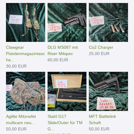
Clawgear
DLG MS087 mit
Co2 Charger
Pistolenmagazintasc
Riser Milspec
25,00 EUR
he...
60,00 EUR
30,00 EUR
Agilite Mitznefet
Stahl G17
MFT Battlelink
multicam neu...
Slide/Outer für TM
Schaft
50,00 EUR
G...
50,00 EUR