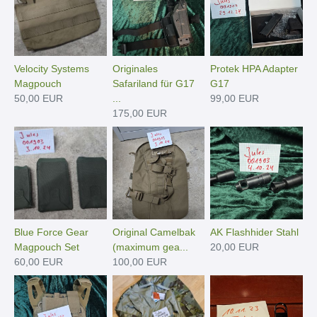
Velocity Systems
Originales
Protek HPA Adapter
Magpouch
Safariland für G17
G17
50,00 EUR
...
99,00 EUR
175,00 EUR
Blue Force Gear
Original Camelbak
AK Flashhider Stahl
Magpouch Set
(maximum gea...
20,00 EUR
60,00 EUR
100,00 EUR