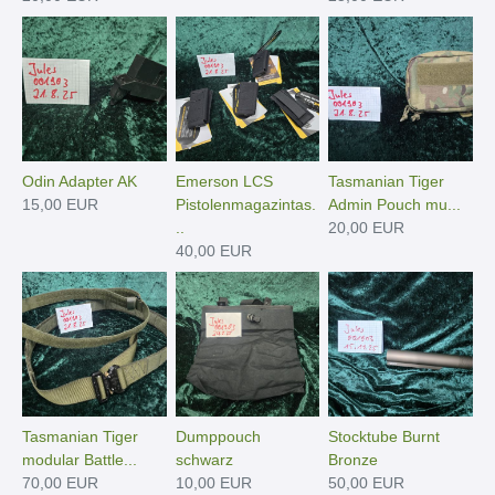
Odin Adapter AK
Emerson LCS
Tasmanian Tiger
15,00 EUR
Pistolenmagazintas.
Admin Pouch mu...
..
20,00 EUR
40,00 EUR
Tasmanian Tiger
Dumppouch
Stocktube Burnt
modular Battle...
schwarz
Bronze
70,00 EUR
10,00 EUR
50,00 EUR