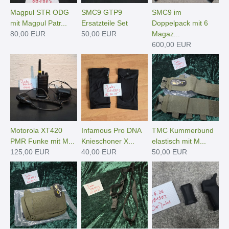
Magpul STR ODG
SMC9 GTP9
SMC9 im
mit Magpul Patr...
Ersatzteile Set
Doppelpack mit 6
80,00 EUR
50,00 EUR
Magaz...
600,00 EUR
Motorola XT420
Infamous Pro DNA
TMC Kummerbund
PMR Funke mit M...
Knieschoner X...
elastisch mit M...
125,00 EUR
40,00 EUR
50,00 EUR