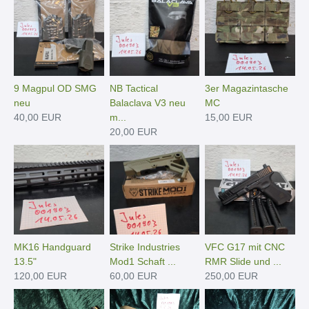
9 Magpul OD SMG
NB Tactical
3er Magazintasche
neu
Balaclava V3 neu
MC
40,00 EUR
m...
15,00 EUR
20,00 EUR
MK16 Handguard
Strike Industries
VFC G17 mit CNC
13.5"
Mod1 Schaft ...
RMR Slide und ...
120,00 EUR
60,00 EUR
250,00 EUR