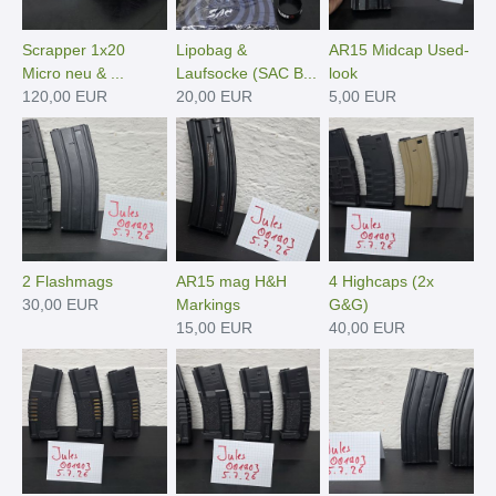
Scrapper 1x20
Lipobag &
AR15 Midcap Used-
Micro neu & ...
Laufsocke (SAC B...
look
120,00 EUR
20,00 EUR
5,00 EUR
2 Flashmags
AR15 mag H&H
4 Highcaps (2x
30,00 EUR
Markings
G&G)
15,00 EUR
40,00 EUR