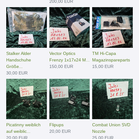
200,00 EUR
Stalker Alder
Vector Optics
TM Hi-Capa
Handschuhe
Frenzy 1x17x24 M...
Magazinspareparts
Größe...
150,00 EUR
15,00 EUR
30,00 EUR
Picatinny weiblich
Flipups
Combat Union SVD
auf weiblic...
20,00 EUR
Nozzle
20,00 EUR
25,00 EUR