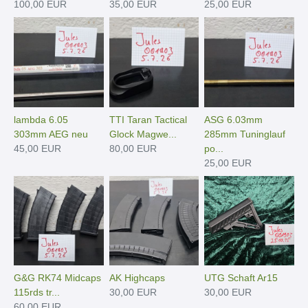
100,00 EUR
35,00 EUR
25,00 EUR
lambda 6.05
TTI Taran Tactical
ASG 6.03mm
303mm AEG neu
Glock Magwe...
285mm Tuninglauf
45,00 EUR
80,00 EUR
po...
25,00 EUR
G&G RK74 Midcaps
AK Highcaps
UTG Schaft Ar15
115rds tr...
30,00 EUR
30,00 EUR
60,00 EUR