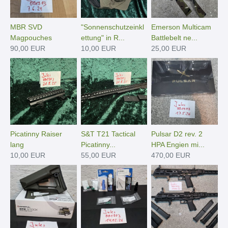
MBR SVD
"Sonnenschutzeinkl
Emerson Multicam
Magpouches
ettung" in R...
Battlebelt ne...
90,00 EUR
10,00 EUR
25,00 EUR
Picatinny Raiser
S&T T21 Tactical
Pulsar D2 rev. 2
lang
Picatinny...
HPA Engien mi...
10,00 EUR
55,00 EUR
470,00 EUR