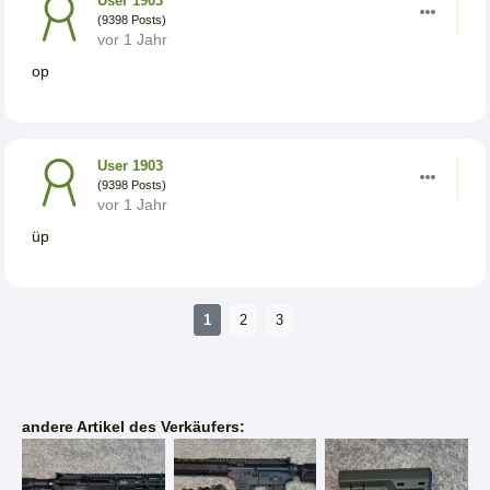
User 1903
(9398 Posts)
vor 1 Jahr
op
User 1903
(9398 Posts)
vor 1 Jahr
üp
1
2
3
andere Artikel des Verkäufers: