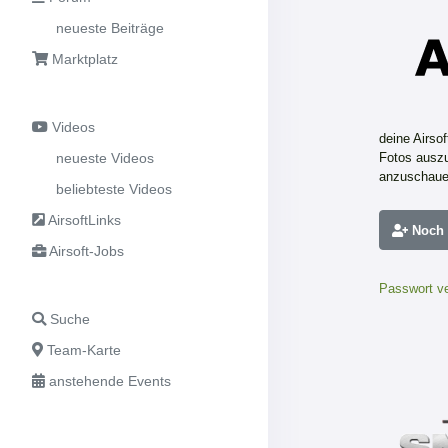
neueste Beiträge
Marktplatz
Videos
deine Airso
neueste Videos
Fotos auszu
anzuschaue
beliebteste Videos
AirsoftLinks
Noch n
Airsoft-Jobs
Passwort v
Suche
Team-Karte
anstehende Events