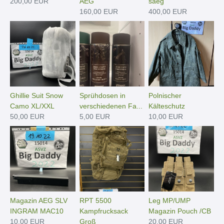
200,00 EUR
AEG
saeg
160,00 EUR
400,00 EUR
Ghillie Suit Snow
Sprühdosen in
Polnischer
Camo XL/XXL
verschiedenen Fa...
Kälteschutz
50,00 EUR
5,00 EUR
10,00 EUR
Magazin AEG SLV
RPT 5500
Leg MP/UMP
INGRAM MAC10
Kampfrucksack
Magazin Pouch /CB
10,00 EUR
Groß
20,00 EUR