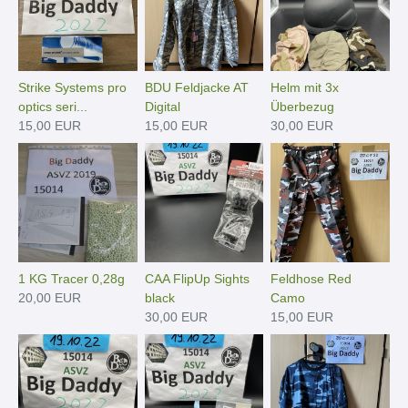
Strike Systems pro
BDU Feldjacke AT
Helm mit 3x
optics seri...
Digital
Überbezug
15,00 EUR
15,00 EUR
30,00 EUR
1 KG Tracer 0,28g
CAA FlipUp Sights
Feldhose Red
20,00 EUR
black
Camo
30,00 EUR
15,00 EUR