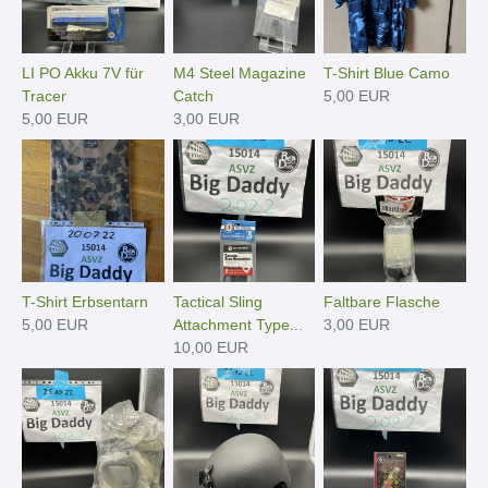
LI PO Akku 7V für
M4 Steel Magazine
T-Shirt Blue Camo
Tracer
Catch
5,00 EUR
5,00 EUR
3,00 EUR
T-Shirt Erbsentarn
Tactical Sling
Faltbare Flasche
5,00 EUR
Attachment Type...
3,00 EUR
10,00 EUR