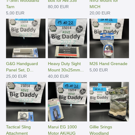
T-Shirt Woodland
Bolt for AW.338
NVG Mount for
Tarn
80,00 EUR
MICH
5,00 EUR
20,00 EUR
G&G Handguard
Heavy Duty Sight
M26 Hand Grenade
Panel Set, D...
Mount 30x25mm...
5,00 EUR
25,00 EUR
40,00 EUR
Tactical Sling
Marui EG 1000
Gillie Srings
Attachment
Motor AK/AUG
Woodland