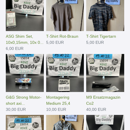
ASG Shim Set,
T-Shirt Rot-Braun
T-Shirt Tigertarn
10x0,15mm, 10x 0...
5,00 EUR
5,00 EUR
6,00 EUR
G&G Strong Motor-
Montagering
M9 Ersatzmagazin
short axi...
Medium 25,4
Co2
30,00 EUR
10,00 EUR
40,00 EUR