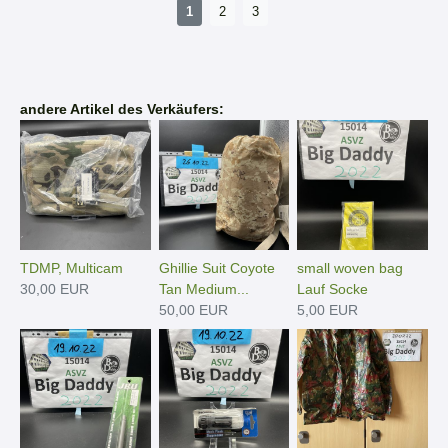
1
2
3
andere Artikel des Verkäufers:
TDMP, Multicam
Ghillie Suit Coyote
small woven bag
30,00 EUR
Tan Medium...
Lauf Socke
50,00 EUR
5,00 EUR