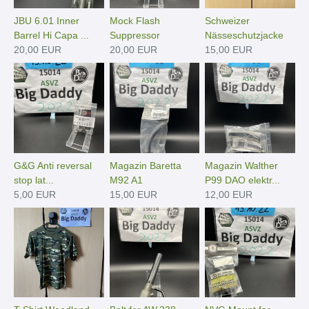
JBU 6.01 Inner
Mock Flash
Schweizer
Barrel Hi Capa ...
Suppressor
Nässeschutzjacke
20,00 EUR
20,00 EUR
15,00 EUR
G&G Anti reversal
Magazin Baretta
Magazin Walther
stop lat...
M92 A1
P99 DAO elektr...
5,00 EUR
15,00 EUR
12,00 EUR