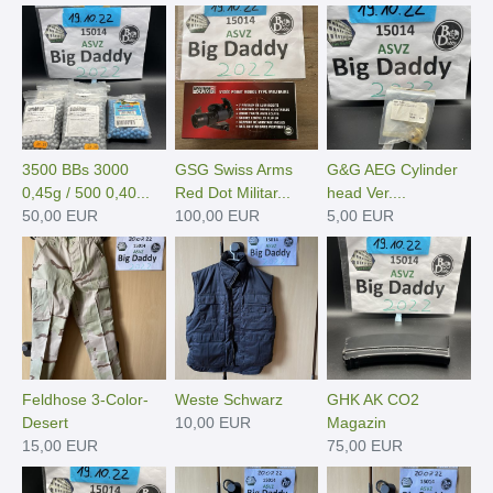
3500 BBs 3000
GSG Swiss Arms
G&G AEG Cylinder
0,45g / 500 0,40...
Red Dot Militar...
head Ver....
50,00 EUR
100,00 EUR
5,00 EUR
Feldhose 3-Color-
Weste Schwarz
GHK AK CO2
Desert
10,00 EUR
Magazin
15,00 EUR
75,00 EUR