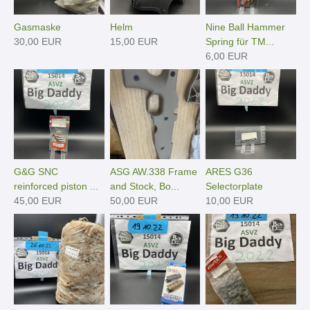
Gasmaske
Helm
Nine Ball Hammer
30,00 EUR
15,00 EUR
Spring für TM...
6,00 EUR
G&G SNC
ASG AW.338 Frame
ARES G36
reinforced piston ...
and Stock, Bo...
Selectorplate
45,00 EUR
50,00 EUR
10,00 EUR