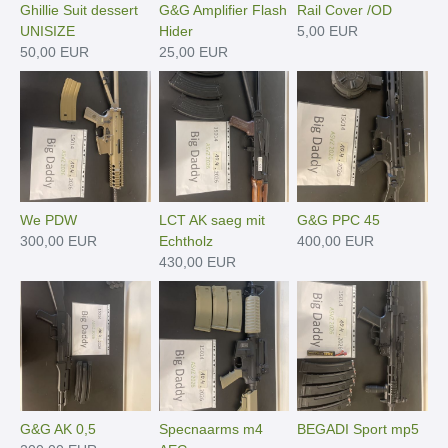
Ghillie Suit dessert
G&G Amplifier Flash
Rail Cover /OD
UNISIZE
Hider
5,00 EUR
50,00 EUR
25,00 EUR
We PDW
LCT AK saeg mit
G&G PPC 45
300,00 EUR
Echtholz
400,00 EUR
430,00 EUR
G&G AK 0,5
Specnaarms m4
BEGADI Sport mp5