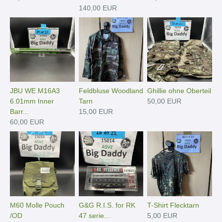
140,00 EUR
JBU WE M16A3
Feldbluse Woodland
Ghillie ohne Oberteil
6.01mm Inner
Tarn
50,00 EUR
Barr...
15,00 EUR
60,00 EUR
M60 Molle Pouch
G&G R.I.S. for RK
T-Shirt Flecktarn
/OD
47 serie...
5,00 EUR