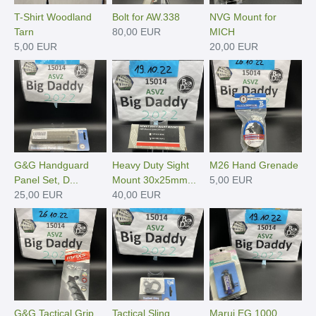
T-Shirt Woodland
Bolt for AW.338
NVG Mount for
Tarn
80,00 EUR
MICH
5,00 EUR
20,00 EUR
G&G Handguard
Heavy Duty Sight
M26 Hand Grenade
Panel Set, D...
Mount 30x25mm...
5,00 EUR
25,00 EUR
40,00 EUR
G&G Tactical Grip
Tactical Sling
Marui EG 1000