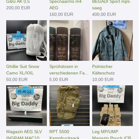
G&G AK 0,5
Specnaarms m4
BEGADI Sport mp5
200,00 EUR
AEG
saeg
160,00 EUR
400,00 EUR
Ghillie Suit Snow
Sprühdosen in
Polnischer
Camo XL/XXL
verschiedenen Fa...
Kälteschutz
50,00 EUR
5,00 EUR
10,00 EUR
Magazin AEG SLV
RPT 5500
Leg MP/UMP
INGRAM MAC10
Kampfrucksack
Magazin Pouch /CB