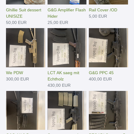
Ghillie Suit dessert
G&G Amplifier Flash
Rail Cover /OD
UNISIZE
Hider
5,00 EUR
50,00 EUR
25,00 EUR
We PDW
LCT AK saeg mit
G&G PPC 45
300,00 EUR
Echtholz
400,00 EUR
430,00 EUR