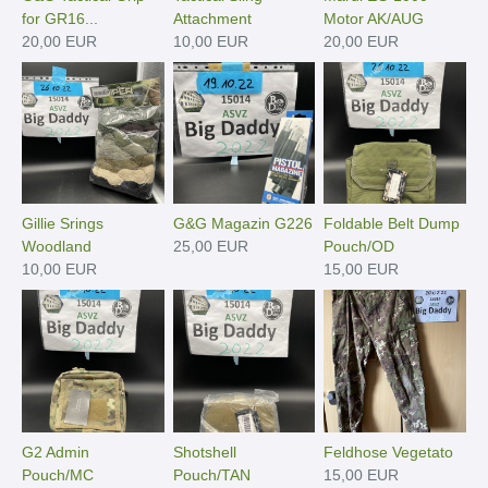
for GR16...
Attachment
Motor AK/AUG
20,00 EUR
10,00 EUR
20,00 EUR
Gillie Srings
G&G Magazin G226
Foldable Belt Dump
Woodland
25,00 EUR
Pouch/OD
10,00 EUR
15,00 EUR
G2 Admin
Shotshell
Feldhose Vegetato
Pouch/MC
Pouch/TAN
15,00 EUR