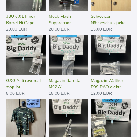
JBU 6.01 Inner
Mock Flash
Schweizer
Barrel Hi Capa ...
Suppressor
Nässeschutzjacke
20,00 EUR
20,00 EUR
15,00 EUR
G&G Anti reversal
Magazin Baretta
Magazin Walther
stop lat...
M92 A1
P99 DAO elektr...
5,00 EUR
15,00 EUR
12,00 EUR