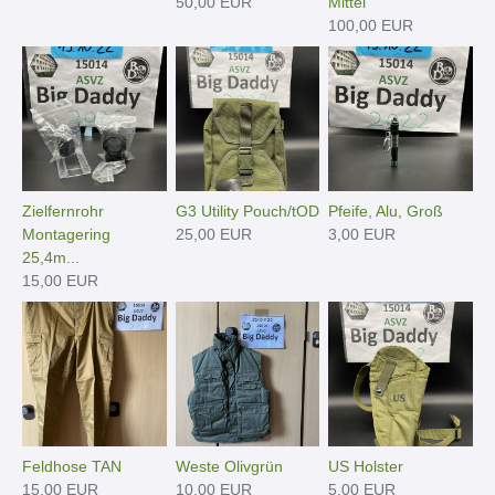
50,00 EUR
Mittel
100,00 EUR
Zielfernrohr
G3 Utility Pouch/tOD
Pfeife, Alu, Groß
Montagering
25,00 EUR
3,00 EUR
25,4m...
15,00 EUR
Feldhose TAN
Weste Olivgrün
US Holster
15,00 EUR
10,00 EUR
5,00 EUR