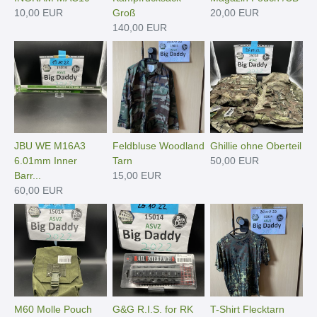
10,00 EUR
Groß
20,00 EUR
140,00 EUR
JBU WE M16A3
Feldbluse Woodland
Ghillie ohne Oberteil
6.01mm Inner
Tarn
50,00 EUR
Barr...
15,00 EUR
60,00 EUR
M60 Molle Pouch
G&G R.I.S. for RK
T-Shirt Flecktarn