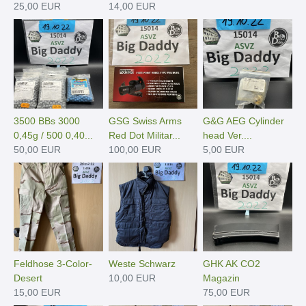
25,00 EUR
14,00 EUR
3500 BBs 3000
GSG Swiss Arms
G&G AEG Cylinder
0,45g / 500 0,40...
Red Dot Militar...
head Ver....
50,00 EUR
100,00 EUR
5,00 EUR
Feldhose 3-Color-
Weste Schwarz
GHK AK CO2
Desert
10,00 EUR
Magazin
15,00 EUR
75,00 EUR