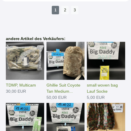
1
2
3
andere Artikel des Verkäufers:
TDMP, Multicam
Ghillie Suit Coyote
small woven bag
30,00 EUR
Tan Medium...
Lauf Socke
50,00 EUR
5,00 EUR