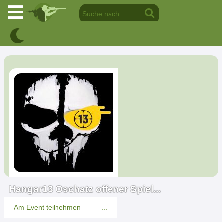
Hangar13 Oschatz offener Spiel...
Am Event teilnehmen
...