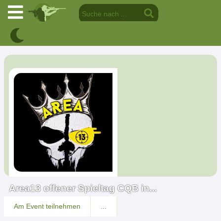
Area13 offener Spieltag CQB in...
Am Event teilnehmen
...