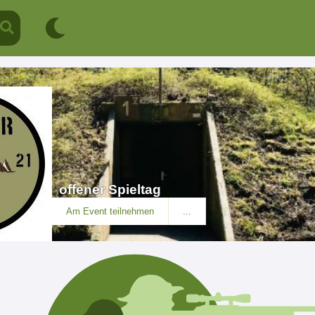
offener Spieltag
Am Event teilnehmen
...