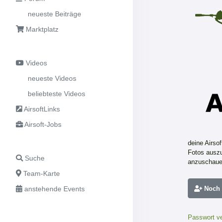
neueste Beiträge
Marktplatz
Videos
neueste Videos
beliebteste Videos
AirsoftLinks
Airsoft-Jobs
deine Airso
Fotos auszu
Suche
anzuschaue
Team-Karte
Noch n
anstehende Events
Passwort v