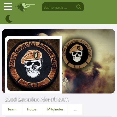
22nd Bavarian Airsoft S.I.T.
Team
Fotos
Mitglieder
...