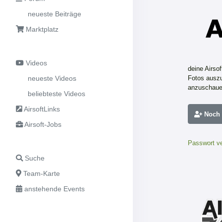
neueste Beiträge
Marktplatz
Videos
deine Airso
neueste Videos
Fotos auszu
anzuschaue
beliebteste Videos
AirsoftLinks
Noch n
Airsoft-Jobs
Passwort v
Suche
Team-Karte
anstehende Events