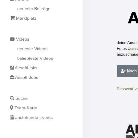
neueste Beiträge
Marktplatz
Videos
deine Airso
neueste Videos
Fotos auszu
anzuschaue
beliebteste Videos
AirsoftLinks
Noch n
Airsoft-Jobs
Passwort v
Suche
Team-Karte
anstehende Events