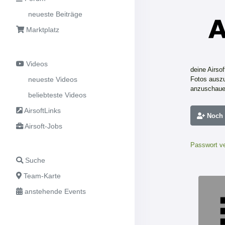
neueste Beiträge
Marktplatz
Videos
deine Airso
neueste Videos
Fotos auszu
anzuschaue
beliebteste Videos
AirsoftLinks
Noch n
Airsoft-Jobs
Passwort v
Suche
Team-Karte
anstehende Events