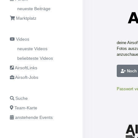
neueste Beiträge
Marktplatz
Videos
deine Airso
neueste Videos
Fotos auszu
anzuschaue
beliebteste Videos
AirsoftLinks
Noch n
Airsoft-Jobs
Passwort v
Suche
Team-Karte
anstehende Events