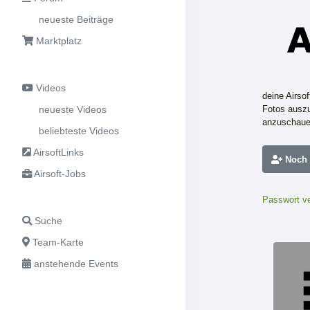
neueste Beiträge
Marktplatz
Videos
deine Airso
neueste Videos
Fotos auszu
anzuschaue
beliebteste Videos
AirsoftLinks
Noch n
Airsoft-Jobs
Passwort v
Suche
Team-Karte
anstehende Events