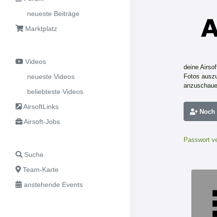
neueste Beiträge
Marktplatz
Videos
deine Airso
neueste Videos
Fotos auszu
anzuschaue
beliebteste Videos
AirsoftLinks
Noch n
Airsoft-Jobs
Passwort v
Suche
Team-Karte
anstehende Events