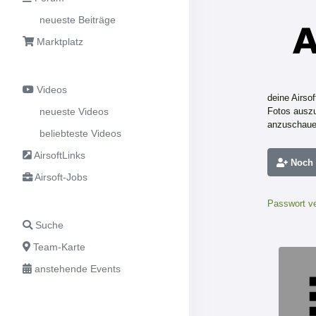
neueste Beiträge
Marktplatz
Videos
deine Airso
neueste Videos
Fotos auszu
anzuschaue
beliebteste Videos
AirsoftLinks
Noch n
Airsoft-Jobs
Passwort v
Suche
Team-Karte
anstehende Events