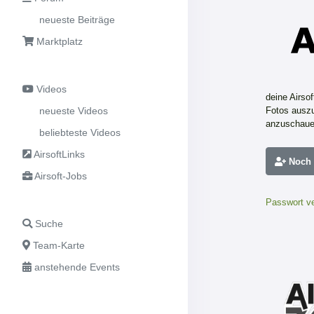
neueste Beiträge
Marktplatz
Videos
deine Airso
neueste Videos
Fotos auszu
anzuschaue
beliebteste Videos
AirsoftLinks
Noch n
Airsoft-Jobs
Passwort v
Suche
Team-Karte
anstehende Events