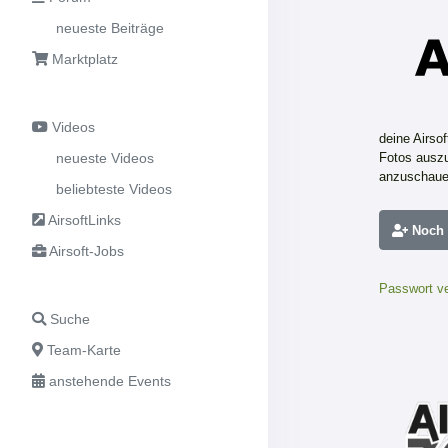
neueste Beiträge
Marktplatz
Videos
deine Airso
neueste Videos
Fotos auszu
anzuschaue
beliebteste Videos
AirsoftLinks
Noch n
Airsoft-Jobs
Passwort v
Suche
Team-Karte
anstehende Events