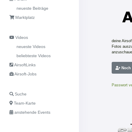
neueste Beiträge
Marktplatz
Videos
deine Airso
neueste Videos
Fotos auszu
anzuschaue
beliebteste Videos
AirsoftLinks
Noch n
Airsoft-Jobs
Passwort v
Suche
Team-Karte
anstehende Events