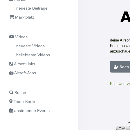
neueste Beiträge
Marktplatz
Videos
deine Airso
neueste Videos
Fotos auszu
anzuschaue
beliebteste Videos
AirsoftLinks
Noch n
Airsoft-Jobs
Passwort v
Suche
Team-Karte
anstehende Events