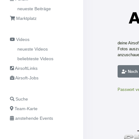
neueste Beiträge
Marktplatz
Videos
deine Airso
neueste Videos
Fotos auszu
anzuschaue
beliebteste Videos
AirsoftLinks
Noch n
Airsoft-Jobs
Passwort v
Suche
Team-Karte
anstehende Events