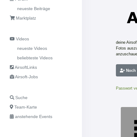
neueste Beiträge
Marktplatz
Videos
deine Airso
neueste Videos
Fotos auszu
anzuschaue
beliebteste Videos
AirsoftLinks
Noch n
Airsoft-Jobs
Passwort v
Suche
Team-Karte
anstehende Events