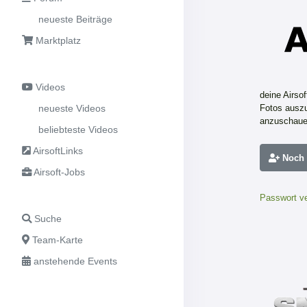
neueste Beiträge
Marktplatz
Videos
deine Airso
neueste Videos
Fotos auszu
anzuschaue
beliebteste Videos
AirsoftLinks
Noch n
Airsoft-Jobs
Passwort v
Suche
Team-Karte
anstehende Events