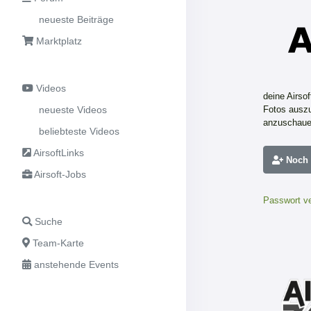
neueste Beiträge
Marktplatz
Videos
deine Airso
neueste Videos
Fotos auszu
anzuschaue
beliebteste Videos
AirsoftLinks
Noch n
Airsoft-Jobs
Passwort v
Suche
Team-Karte
anstehende Events