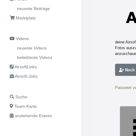
neueste Beiträge
Marktplatz
Videos
deine Airso
neueste Videos
Fotos auszu
anzuschaue
beliebteste Videos
AirsoftLinks
Noch n
Airsoft-Jobs
Passwort v
Suche
Team-Karte
anstehende Events