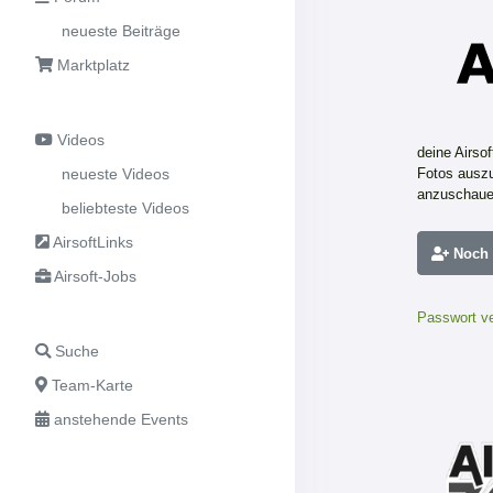
neueste Beiträge
Marktplatz
Videos
deine Airso
neueste Videos
Fotos auszu
anzuschaue
beliebteste Videos
AirsoftLinks
Noch n
Airsoft-Jobs
Passwort v
Suche
Team-Karte
anstehende Events