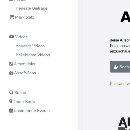
neueste Beiträge
Marktplatz
Videos
deine Airso
neueste Videos
Fotos auszu
anzuschaue
beliebteste Videos
AirsoftLinks
Noch n
Airsoft-Jobs
Passwort v
Suche
Team-Karte
anstehende Events