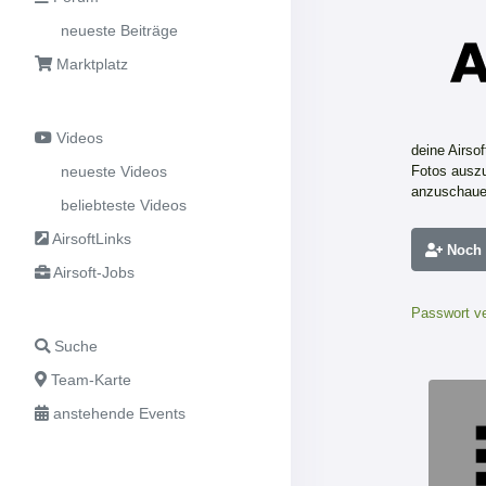
neueste Beiträge
Marktplatz
Videos
deine Airso
neueste Videos
Fotos auszu
anzuschaue
beliebteste Videos
AirsoftLinks
Noch n
Airsoft-Jobs
Passwort v
Suche
Team-Karte
anstehende Events