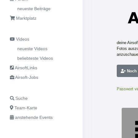
neueste Beiträge
Marktplatz
Videos
deine Airso
neueste Videos
Fotos auszu
anzuschaue
beliebteste Videos
AirsoftLinks
Noch n
Airsoft-Jobs
Passwort v
Suche
Team-Karte
anstehende Events