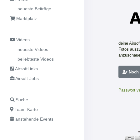
neueste Beiträge
Marktplatz
Videos
deine Airso
neueste Videos
Fotos auszu
anzuschaue
beliebteste Videos
AirsoftLinks
Noch n
Airsoft-Jobs
Passwort v
Suche
Team-Karte
anstehende Events