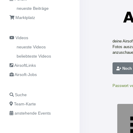
neueste Beiträge
Marktplatz
Videos
deine Airso
neueste Videos
Fotos auszu
anzuschaue
beliebteste Videos
AirsoftLinks
Noch n
Airsoft-Jobs
Passwort v
Suche
Team-Karte
anstehende Events