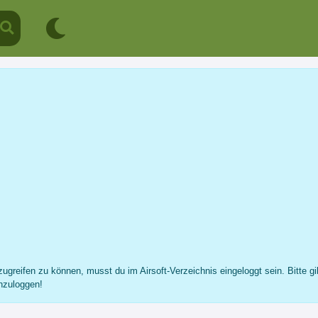
Knock [GHG]
Profil
Nachricht
Fotos
Freunde
...
ugreifen zu können, musst du im Airsoft-Verzeichnis eingeloggt sein. Bitte gi
nzuloggen!