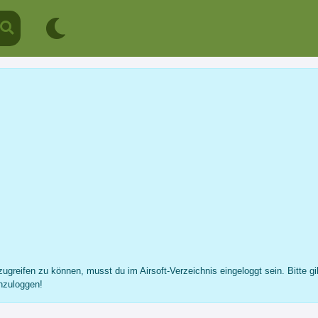
Klein Stephane
Profil
Nachricht
Fotos
Freunde
...
ugreifen zu können, musst du im Airsoft-Verzeichnis eingeloggt sein. Bitte gi
nzuloggen!