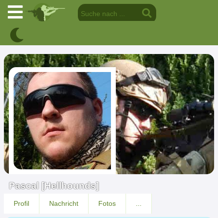
Pascal [Hellhounds]
Profil
Nachricht
Fotos
...