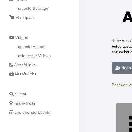
neueste Beiträge
Marktplatz
Videos
deine Airso
neueste Videos
Fotos auszu
anzuschaue
beliebteste Videos
AirsoftLinks
Noch n
Airsoft-Jobs
Passwort v
Suche
Team-Karte
anstehende Events