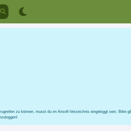
Flipper
Profil
Nachricht
Fotos
Freunde
...
ugreifen zu können, musst du im Airsoft-Verzeichnis eingeloggt sein. Bitte gi
nzuloggen!