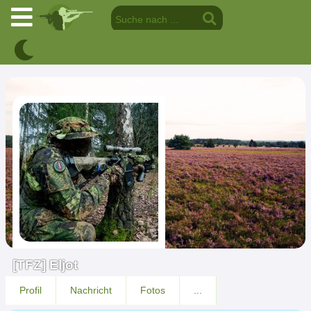
[TFZ] Eljot
Profil
Nachricht
Fotos
...