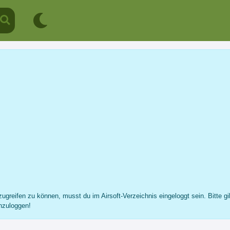
Micha B.
Profil
Nachricht
Fotos
Freunde
...
ugreifen zu können, musst du im Airsoft-Verzeichnis eingeloggt sein. Bitte gi
nzuloggen!