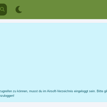
Jan (GamePvP)
Profil
Nachricht
Fotos
Freunde
...
ugreifen zu können, musst du im Airsoft-Verzeichnis eingeloggt sein. Bitte gi
nzuloggen!