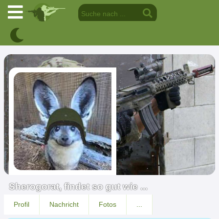
Sherogorat, findet so gut wie ...
Profil
Nachricht
Fotos
...