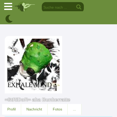
=StRiDoR= aka Bunkerratte
Profil
Nachricht
Fotos
...